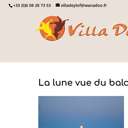
+33 (0)6 08 28 73 53
villadeylof@wanadoo.fr
La lune vue du bal