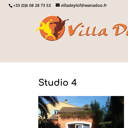
+33 (0)6 08 28 73 53
villadeylof@wanadoo.fr
Studio 4